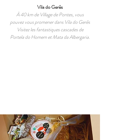
Vila do Gerês
À 40 km de Village de Pontes, vous
pouvez vous promener dans Vila do Gerês
Visitez les fantastiques cascades de
Portela do Homem et Mata da Albergaria.